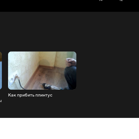
Как прибить плинтус
как заточить (фрезу) кор
ы
для просверливания дыр
больших диаметров