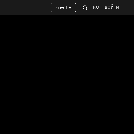
Free TV
RU
ВОЙТИ