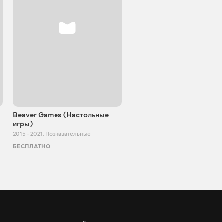
Beaver Games (Настольные
От Заики из Китая
игры)
2011 - 2025
,
Познавательные
2015 - 2021
,
Познавательные
БЕСПЛАТНО
БЕСПЛАТНО