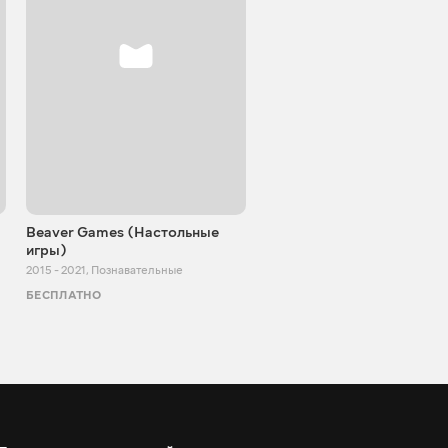
Beaver Games (Настольные
От Заики из Китая
игры)
2011 - 2025
,
Познавательные
2015 - 2021
,
Познавательные
БЕСПЛАТНО
БЕСПЛАТНО