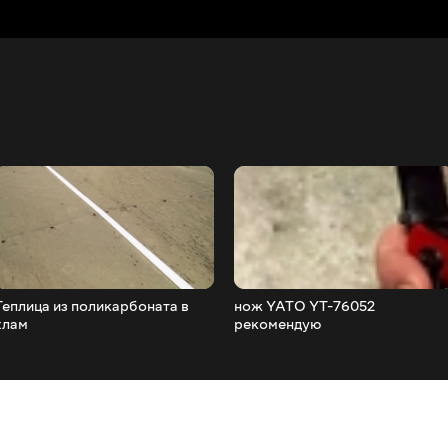
Теплица из поликарбоната в
нож YATO YT-76052
хлам
рекомендую