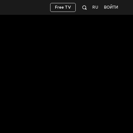
Free TV
RU
ВОЙТИ