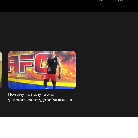
Почему не получается
Ошибки при боковом удар
уклониться от удара Уклоны в
которые мешают бить сил
боксе и ошибки