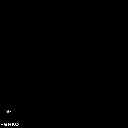
16+
иченко