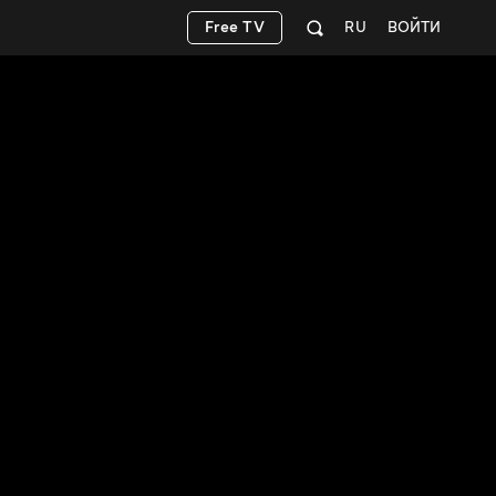
Free TV
RU
ВОЙТИ