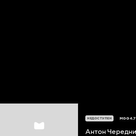
MGG
4.7
НЕДОСТУПЕН
Антон Чередн