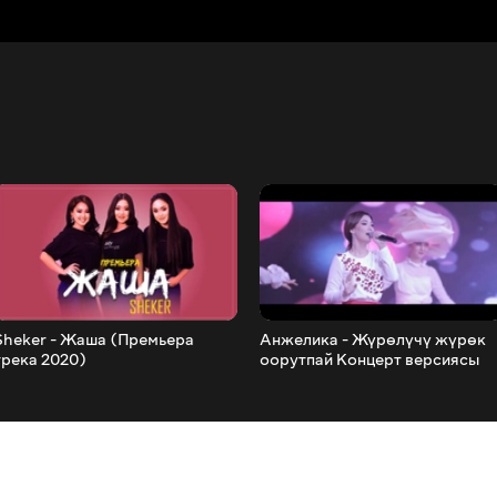
Sheker - Жаша (Премьера
Анжелика - Жүрөлүчү жүрөк
трека 2020)
оорутпай Концерт версиясы
2020