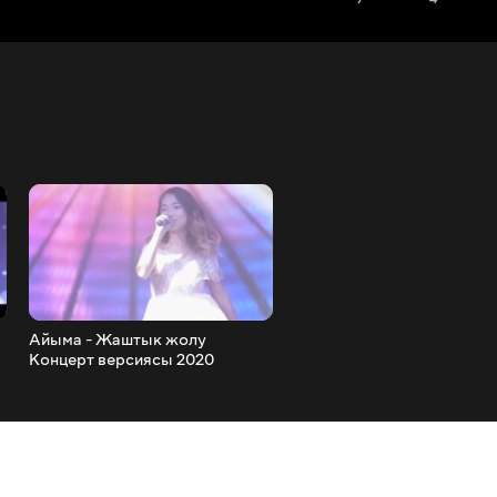
Айыма - Жаштык жолу
Анжелика - Эрке кызым
Концерт версиясы 2020
Концерт версиясы 2020