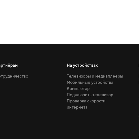
артнёрам
На устройствах
трудничество
Телевизоры и медиаплееры
Мобильные устройства
Компьютер
Подключить телевизор
Проверка скорости
интернета