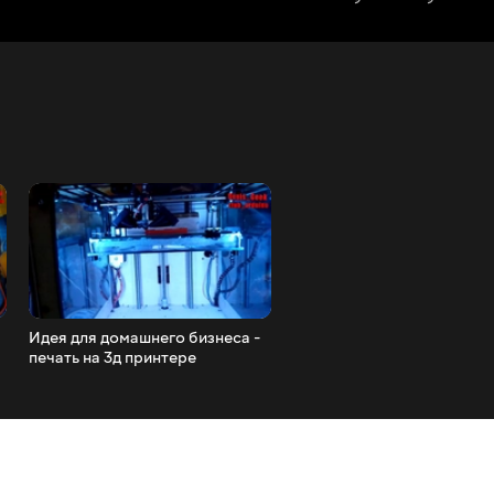
Идея для домашнего бизнеса -
Ардуино проекты которы
печать на 3д принтере
захотите сделать и себе 20