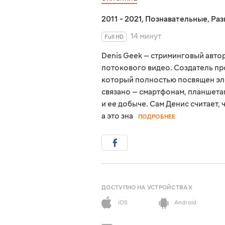
2011 - 2021
,
Познавательные
,
Раз
14 минут
Full HD
Denis Geek — стриминговый авто
потокового видео. Создатель пр
который полностью посвящен эле
связано — смартфонам, планшет
и ее добыче. Сам Денис считает,
а это зна
ПОДРОБНЕЕ
ДОСТУПНО НА УСТРОЙСТВАХ
iOS
Android