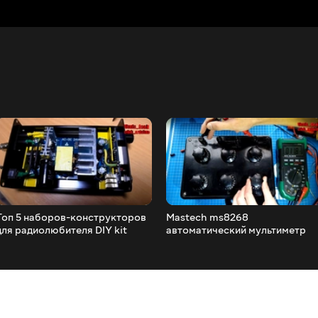
Топ 5 наборов-конструкторов
Mastech ms8268
для радиолюбителя DIY kit
автоматический мультиметр
Aliexpress
помощник электронщика