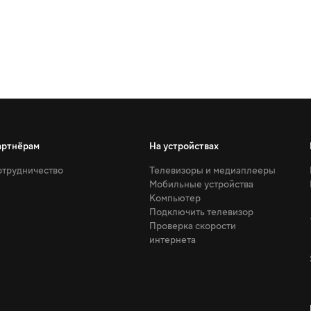
артнёрам
На устройствах
трудничество
Телевизоры и медиаплееры
Мобильные устройства
Компьютер
Подключить телевизор
Проверка скорости
интернета