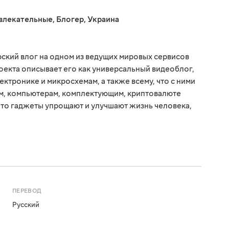
влекательные
,
Блогер
,
Украина
рский влог на одном из ведущих мировых сервисов
оекта описывает его как универсальный видеоблог,
ктронике и микросхемам, а также всему, что с ними
ам, компьютерам, комплектующим, криптовалюте
 что гаджеты упрощают и улучшают жизнь человека,
ПЕРЕВОД
Русский