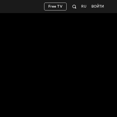
Free TV
RU
ВОЙТИ