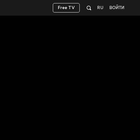
Free TV
RU
ВОЙТИ