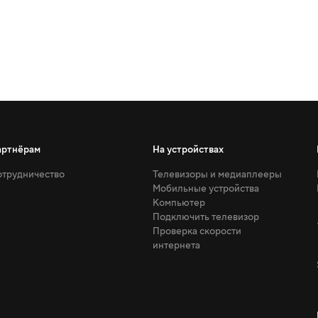
артнёрам
На устройствах
трудничество
Телевизоры и медиаплееры
Мобильные устройства
Компьютер
Подключить телевизор
Проверка скорости
интернета