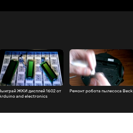
Выиграй ЖКИ дисплей 1602 от
Ремонт робота пылесоса Beck
Arduino and electronics
community UA (розыгрыш)