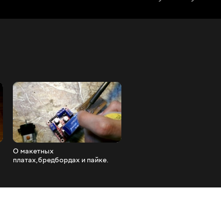
О макетных
Обзор Smartwatch U8
платах,бредбордах и пайке.
bluetooth или умные часы 
Как лучше собирать проекты
$
на ардуино