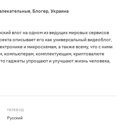
влекательные
,
Блогер
,
Украина
рский влог на одном из ведущих мировых сервисов
оекта описывает его как универсальный видеоблог,
ктронике и микросхемам, а также всему, что с ними
ам, компьютерам, комплектующим, криптовалюте
 что гаджеты упрощают и улучшают жизнь человека,
ПЕРЕВОД
Русский