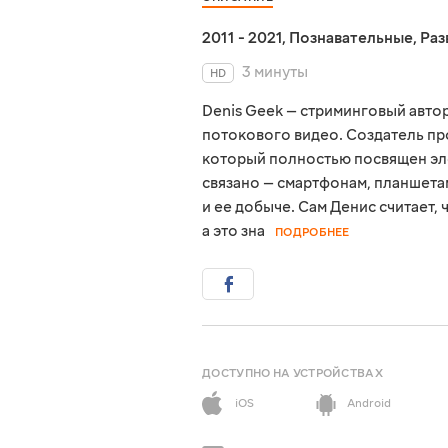
2011 - 2021
,
Познавательные
,
Раз
3 минуты
HD
Denis Geek — стриминговый авто
потокового видео. Создатель пр
который полностью посвящен эле
связано — смартфонам, планшет
и ее добыче. Сам Денис считает,
а это зна
ПОДРОБНЕЕ
ДОСТУПНО НА УСТРОЙСТВАХ
iOS
Android