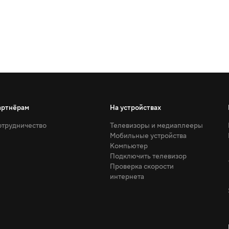
артнёрам
На устройствах
трудничество
Телевизоры и медиаплееры
Мобильные устройства
Компьютер
Подключить телевизор
Проверка скорости
интернета