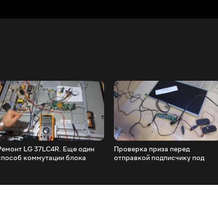
Ремонт LG 37LC4R. Еще один
Проверка приза перед
способ коммутации блока
отправкой подписчику под
питания с дежурным режимом.
ником 'Я UA'