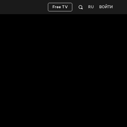
Free TV
RU
ВОЙТИ