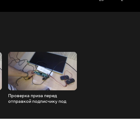
Проверка приза перед
Проверка приза перед
отправкой подписчику под
отправкой подписчику Ив
ником ' devgram '
Комин