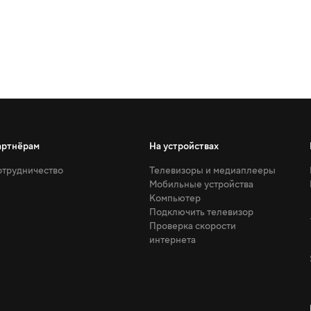
артнёрам
На устройствах
трудничество
Телевизоры и медиаплееры
Мобильные устройства
Компьютер
Подключить телевизор
Проверка скорости
интернета