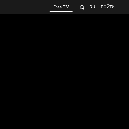
Free TV
RU
ВОЙТИ