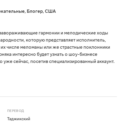
екательные
,
Блогер
,
США
е завораживающие гармонии и мелодические ходы
народности, которую представляет исполнитель,
В их числе меломаны или же страстные поклонники
рняка интересно будет узнать о шоу-бизнесе
о уже сейчас, посетив специализированный аккаунт.
ПЕРЕВОД
Таджикский