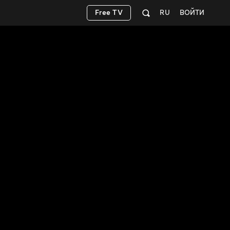
Free TV
RU
ВОЙТИ