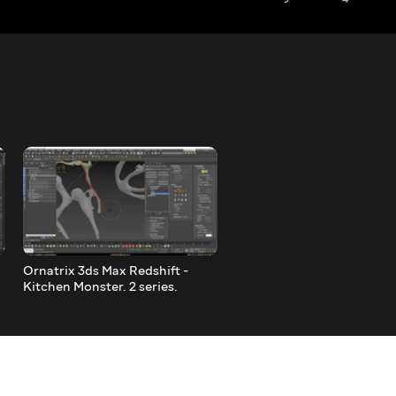
Ornatrix 3ds Max Redshift -
Ornatrix for Maya - Hair fo
Kitchen Monster. 2 series.
games(real-time hair). Par