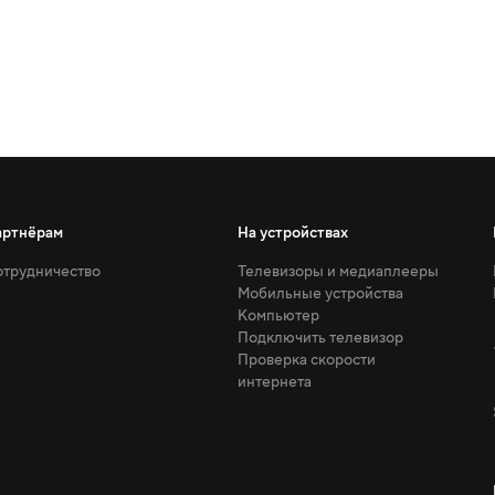
артнёрам
На устройствах
трудничество
Телевизоры и медиаплееры
Мобильные устройства
Компьютер
Подключить телевизор
Проверка скорости
интернета