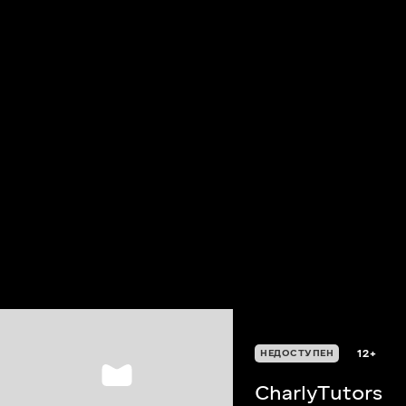
12+
НЕДОСТУПЕН
CharlyTutors