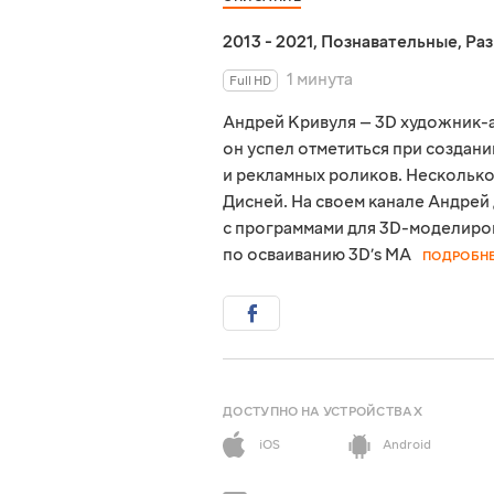
2013 - 2021
,
Познавательные
,
Ра
1 минута
Full HD
Андрей Кривуля — 3D художник-а
он успел отметиться при создан
и рекламных роликов. Несколько
Дисней. На своем канале Андрей
с программами для 3D-моделиро
по осваиванию 3D’s MA
ПОДРОБН
ДОСТУПНО НА УСТРОЙСТВАХ
iOS
Android