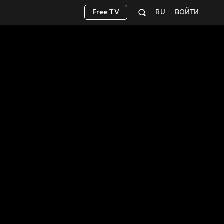
Free TV
RU
ВОЙТИ