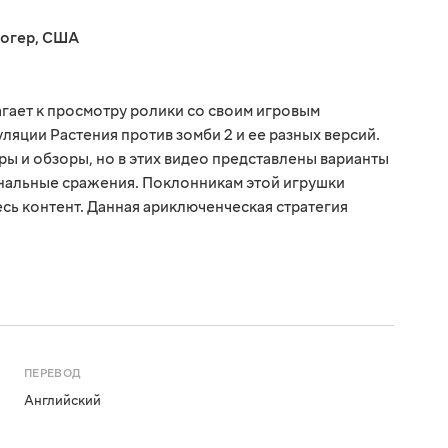
огер
,
США
лагает к просмотру ролики со своим игровым
яции Растения против зомби 2 и ее разных версий.
ы и обзоры, но в этих видео представлены варианты
инальные сражения. Поклонникам этой игрушки
сь контент. Данная ариключенческая стратегия
ПЕРЕВОД
Английский