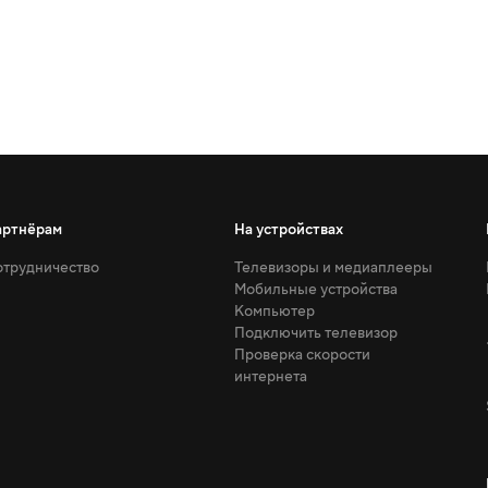
артнёрам
На устройствах
трудничество
Телевизоры и медиаплееры
Мобильные устройства
Компьютер
Подключить телевизор
Проверка скорости
интернета