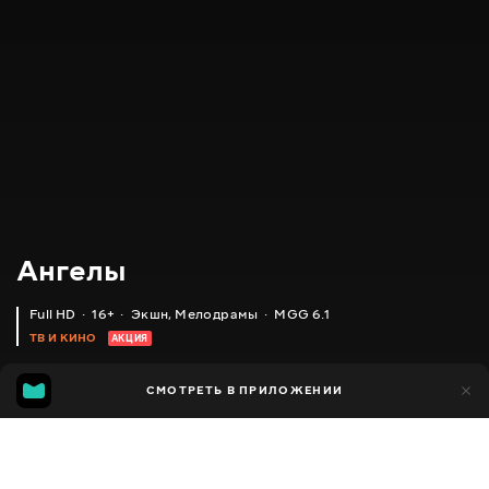
Ангелы
Full HD
16+
Экшн
,
Мелодрамы
MGG 6.1
ТВ И КИНО
АКЦИЯ
MGG
7 тыс.
СМОТРЕТЬ В ПРИЛОЖЕНИИ
2 тыс.
6.1
Добавлено в избранное
ПОДЕЛИТЬСЯ
Сезон 1
Сезон 2