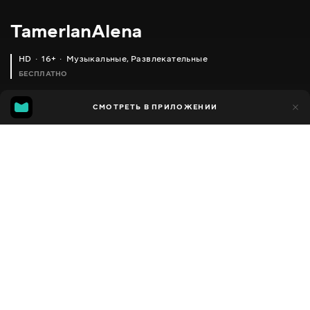
TamerlanAlena
HD
16+
Музыкальные
,
Развлекательные
БЕСПЛАТНО
24
СМОТРЕТЬ В ПРИЛОЖЕНИИ
15
Добавлено в избранное
ПОДЕЛИТЬСЯ
Сезон 1
Facebook
Скопировать ссылку
TAMERLANALENA - СВЯТАЯ ВОДА (OFFICIAL VIDEO 2021)
TAMERLANALENA - СВЯТАЯ ВОДА (LAVRUSHKIN & SILVER ACE REMIX)
2012 - 2022
,
Украина
Музыкальные
,
Развлекательные
,
Блогер