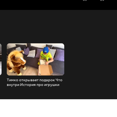
Тимко открывает подарок Что
Тимко спасает друга Ист
внутри История про игрушки
про спасение из воды
лошадки