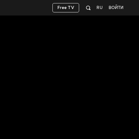
Free TV
RU
ВОЙТИ