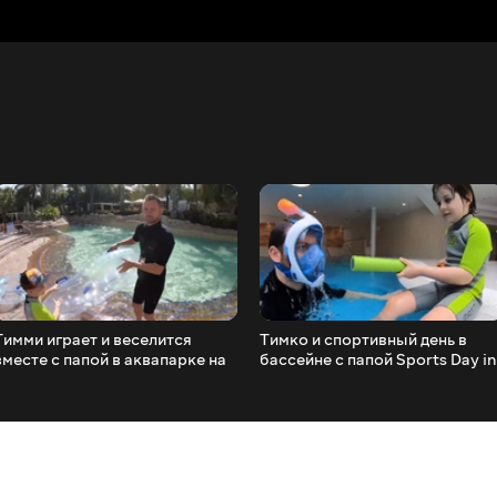
Тимми играет и веселится
Тимко и спортивный день в
вместе с папой в аквапарке на
бассейне с папой Sports Day in
скользких горках
the Pool