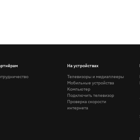
артнёрам
На устройствах
трудничество
Телевизоры и медиаплееры
Мобильные устройства
Компьютер
Подключить телевизор
Проверка скорости
интернета