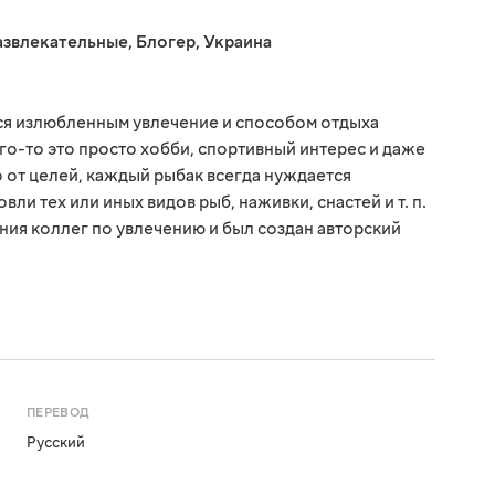
азвлекательные
,
Блогер
,
Украина
ся излюбленным увлечение и способом отдыха
го-то это просто хобби, спортивный интерес и даже
о от целей, каждый рыбак всегда нуждается
вли тех или иных видов рыб, наживки, снастей и т. п.
ия коллег по увлечению и был создан авторский
ПЕРЕВОД
Русский