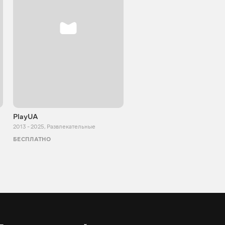
PlayUA
Анастасія Дмитрук
2013 - 2025
,
Развлекательные
2014 - 2022
,
Развлекательные
БЕСПЛАТНО
БЕСПЛАТНО