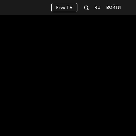
Free TV
RU
ВОЙТИ