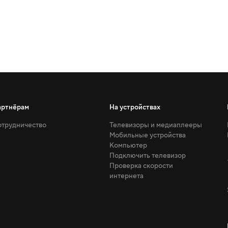
артнёрам
На устройствах
трудничество
Телевизоры и медиаплееры
Мобильные устройства
Компьютер
Подключить телевизор
Проверка скорости
интернета