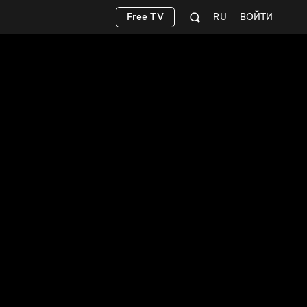
Free TV
RU
ВОЙТИ