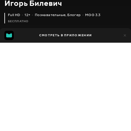
Игорь Билевич
Full HD
12+
Познавательные
,
Блогер
MGG 3.3
БЕСПЛАТНО
MGG
208
СМОТРЕТЬ В ПРИЛОЖЕНИИ
193
3.3
Добавлено в избранное
ПОДЕЛИТЬСЯ
Сезон 1
Facebook
Скопировать ссылку
ПОДВЯЗКА РАСТЕНИЙ / ТАПЕНЕР MAX HT - R45C(RD) / ИГОРЬ БИЛЕВИЧ
КИЛЬЧЕВАТОР И УКОРЕНЕНИЕ ЧЕРЕНКОВ ЗИМОЙ / ИГОРЬ БИЛЕВИЧ
2011 - 2026
,
Украина
Познавательные
,
Блогер
ПЕРЕВОД
Русский