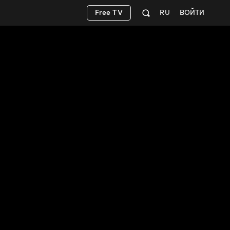
Free TV
RU
ВОЙТИ