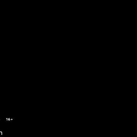
4
16+
n