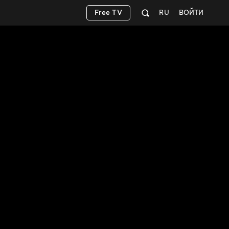
Free TV
RU
ВОЙТИ