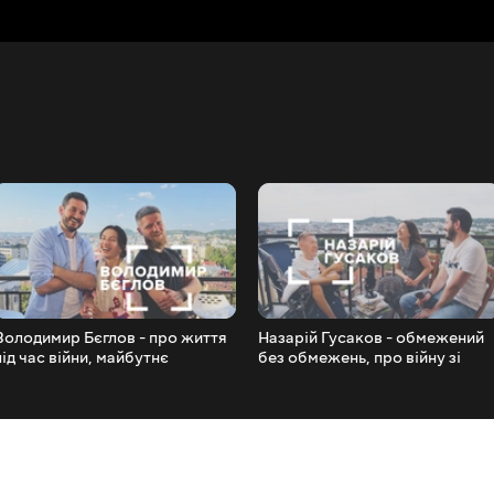
Володимир Бєглов - про життя
Назарій Гусаков - обмежений
під час війни, майбутнє
без обмежень, про війну зі
українських медіа та цивільне
СМА, секс та мрії
партнерство