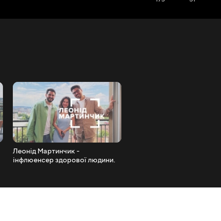
Леонід Мартинчик -
Олександр Лопушанський
інфлюенсер здорової людини.
Бережани, стендап під час
Про мову, ментальність та
війни та волонтерство.
улюблені місця