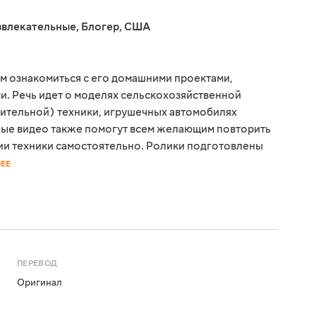
звлекательные
,
Блогер
,
США
ям ознакомиться с его домашними проектами,
. Речь идет о моделях сельскохозяйственной
роительной) техники, игрушечных автомобилях
ные видео также помогут всем желающим повторить
ии техники самостоятельно. Ролики подготовлены
ЕЕ
ПЕРЕВОД
Оригинал