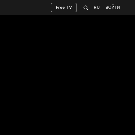
Free TV
RU
ВОЙТИ