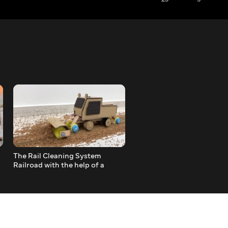
The Rail Cleaning System
Excavator with Hydraulic
Railroad with the help of a
Rotary Screening Bucket 
Tractor