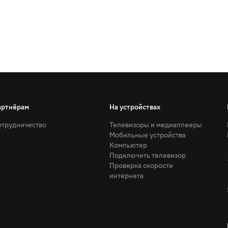
артнёрам
На устройствах
трудничество
Телевизоры и медиаплееры
Мобильные устройства
Компьютер
Подключить телевизор
Проверка скорости
интернета