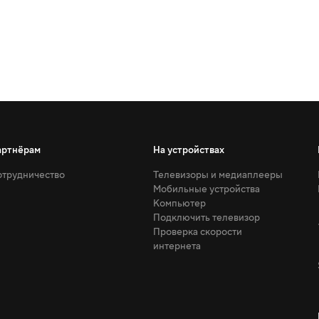
артнёрам
На устройствах
трудничество
Телевизоры и медиаплееры
Мобильные устройства
Компьютер
Подключить телевизор
Проверка скорости
интернета