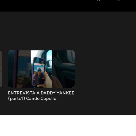
ENTREVISTA A DADDY YANKEE
PROBANDO NUEVAS PEL
(parte1) Cande Copello
Cande Copello