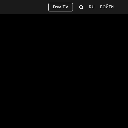
Free TV
RU
ВОЙТИ