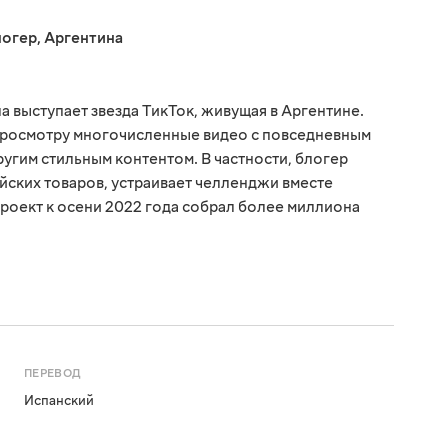
логер
,
Аргентина
 выступает звезда ТикТок, живущая в Аргентине.
 просмотру многочисленные видео с повседневным
угим стильным контентом. В частности, блогер
йских товаров, устраивает челленджи вместе
 проект к осени 2022 года собрал более миллиона
ПЕРЕВОД
Испанский