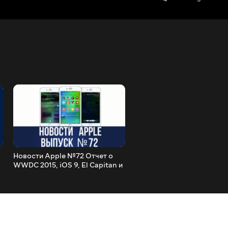
Новости Apple №72 Отчет о
Полный обзор iOS 9 beta 1
WWDC 2015, iOS 9, El Capitan и
что вам нужно знать про i
многое другое
beta 1.