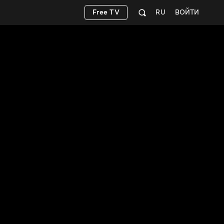
Free TV
RU
ВОЙТИ