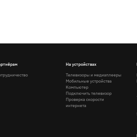
артнёрам
На устройствах
трудничество
Телевизоры и медиаплееры
Мобильные устройства
Компьютер
Подключить телевизор
Проверка скорости
интернета