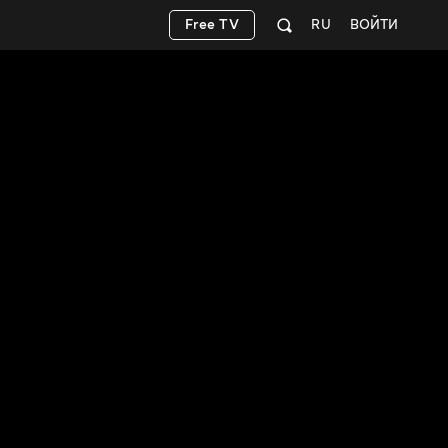
Free TV
RU
ВОЙТИ