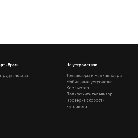
артнёрам
На устройствах
трудничество
Телевизоры и медиаплееры
Мобильные устройства
Компьютер
Подключить телевизор
Проверка скорости
интернета