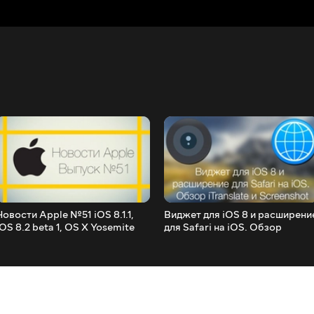
Новости Apple №51 iOS 8.1.1,
Виджет для iOS 8 и расширени
iOS 8.2 beta 1, OS X Yosemite
для Safari на iOS. Обзор
10.10.1 и 10.10.2 beta и многое
iTranslate и Screenshot
другое