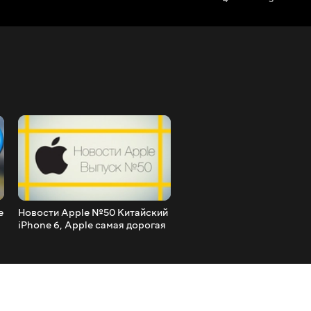
е
Новости Apple №50 Китайский
Полный обзор iPad Air 2 н
iPhone 6, Apple самая дорогая
128Gb в цвете Gold
компания в мире и многое
другое