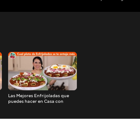
Las Mejores Enfrijoladas que
Ensalada de Repollo con
|
puedes hacer en Casa con
Camarones bien Tropicale
Curtido de Cebolla | para
Tostadas
Desayuno o Cena