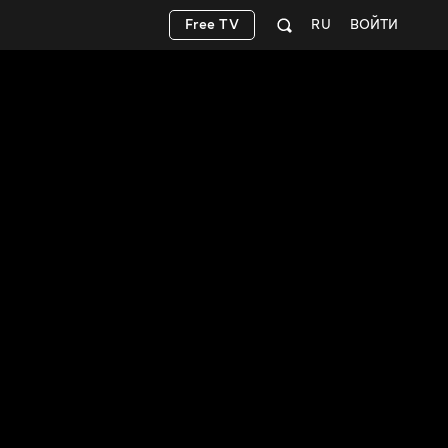
Free TV
RU
ВОЙТИ