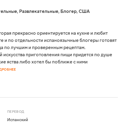
тельные
,
Развлекательные
,
Блогер
,
США
оторая прекрасно ориентируется на кухне и любит
е и по отдельности испаноязычные блогеры готовят
да по лучшим и проверенным рецептам.
 искусства приготовления пищи придется по душе
ие яства либо хотел бы поближе с ними
ДРОБНЕЕ
ПЕРЕВОД
Испанский