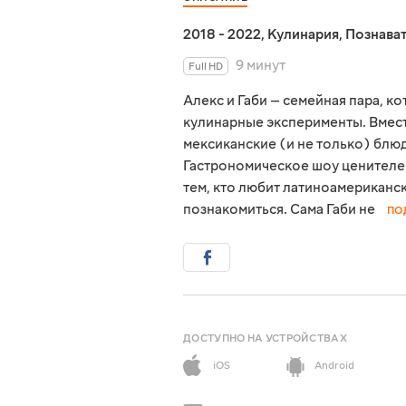
2018 - 2022
,
Кулинария
,
Познава
9 минут
Full HD
Алекс и Габи — семейная пара, к
кулинарные эксперименты. Вмест
мексиканские (и не только) блю
Гастрономическое шоу ценителей
тем, кто любит латиноамериканск
познакомиться. Сама Габи не
ПО
ДОСТУПНО НА УСТРОЙСТВАХ
iOS
Android