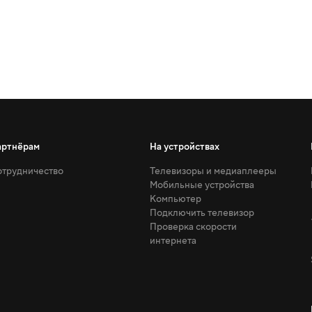
артнёрам
На устройствах
трудничество
Телевизоры и медиаплееры
Мобильные устройства
Компьютер
Подключить телевизор
Проверка скорости
интернета