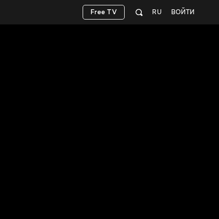
Free TV
RU
ВОЙТИ