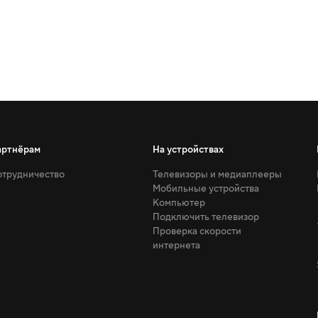
артнёрам
На устройствах
трудничество
Телевизоры и медиаплееры
Мобильные устройства
Компьютер
Подключить телевизор
Проверка скорости
интернета