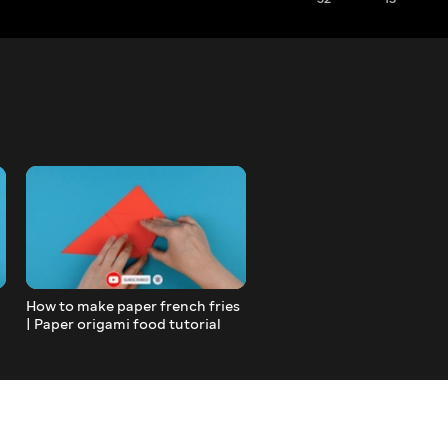
How to make paper french fries
How to make Origami Fram
| Paper origami food tutorial
Easy paper frame | Paper c
tutorial