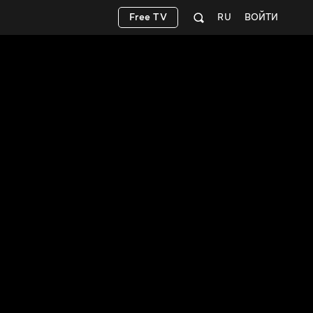
Free TV
RU
ВОЙТИ