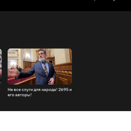
!
Не все слуги для народа! 2695 и
Митинг под Верховной Ра
его авторы!
2695