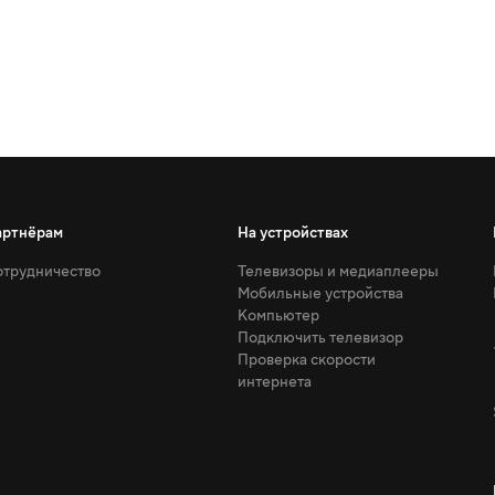
артнёрам
На устройствах
трудничество
Телевизоры и медиаплееры
Мобильные устройства
Компьютер
Подключить телевизор
Проверка скорости
интернета