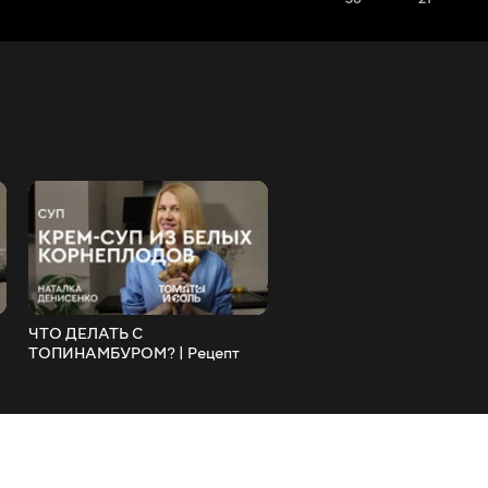
ЧТО ДЕЛАТЬ С
НОВОГОДНИЕ НЕ
ТОПИНАМБУРОМ? | Рецепт
БУТЕРБРОДЫ С ИКРОЙ |
Крем-Супа из Топинамбура и
Оригинальный Рецепт Зак
Других Корнеплодов – Томаты
с Красной Икрой – Томаты
и Соль??
Соль??