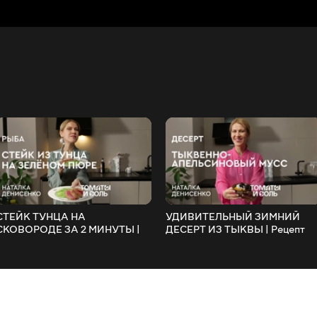
СТЕЙК ТУНЦА НА
УДИВИТЕЛЬНЫЙ ЗИМНИЙ
СКОВОРОДЕ ЗА 2 МИНУТЫ |
ДЕСЕРТ ИЗ ТЫКВЫ | Рецепт
Рецепт Стейка из Тунца с
Тыквенно-Апельсинового
Зеленым Пюре – Томаты и
Мусса – Томаты и Соль??
Соль??