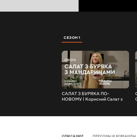
СЕЗОН 1
САЛАТ З БУРЯКА ПО-
НОВОМУ | Корисний Салат з
Буряка та Мандаринів – Томати
і Сіль??
ОПИСАНИЕ
ПЕРСОНЫ И КОМАНДЫ