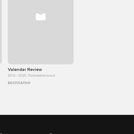
Valendar Review
ZBestReview FPV
Квадрокоптеры
2016 - 2025
,
Познавательные
2008 - 2021
,
Познавательные
БЕСПЛАТНО
БЕСПЛАТНО