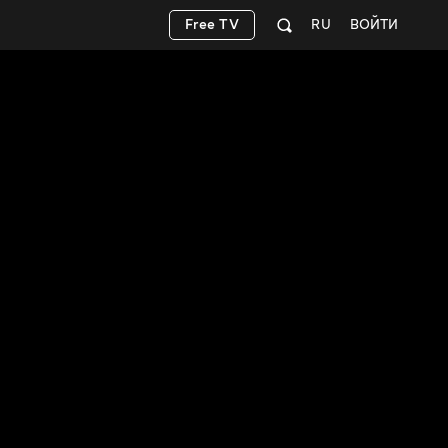
Free TV
RU
ВОЙТИ