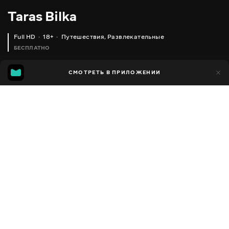
Taras Bilka
Full HD
18+
Путешествия
,
Развлекательные
БЕСПЛАТНО
41
СМОТРЕТЬ В ПРИЛОЖЕНИИ
18
Добавлено в избранное
ПОДЕЛИТЬСЯ
Сезон 1
Facebook
Скопировать ссылку
ХРОНІКИ ВІЙНИ. ДЕНЬ 41. РАДБЕЗ ООН? САБОТАЖ МОБІЛІЗАЦІЇ ВИРОДКІВ??
НЕ СЦЯТЬ?????? 41 ДЕНЬ ВІЙНИ. ЦИВІЛЬНІ СТАЛИ НА ГРАБЛІ? КОНЦЕНТРАЦІЯ ВОРОГА В СОЦМЕРЕЖАХ?
2008 - 2022
,
Украина
Путешествия
,
Развлекательные
,
Блогер