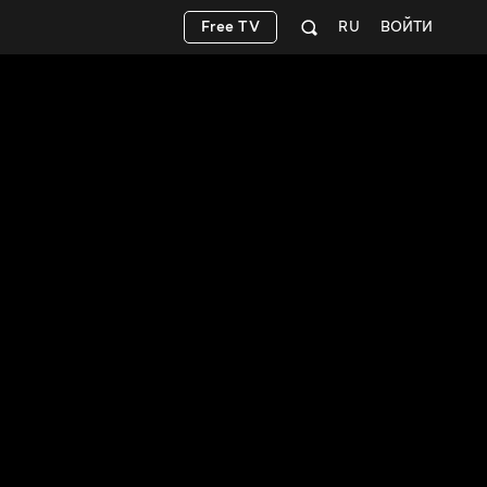
Free TV
RU
ВОЙТИ