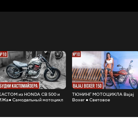
КАСТОМ из HONDA CB 500 и
ТЮНИНГ МОТОЦИКЛА Bajaj
ИЖа● Самодельный мотоцикл
Boxer ● Световое
из HONDA CB 500 - #10
оборудование ● Баджадж
Боксер 150