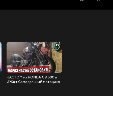
КАСТОМ из HONDA CB 500 и
КРУТОЕ ПЕРЕДНЕЕ КРЫЛ
ИЖа● Самодельный мотоцикл
Тюнинг Bajaj Boxer 150 ●
из HONDA CB 500 - #9
Баджадж Боксер 150