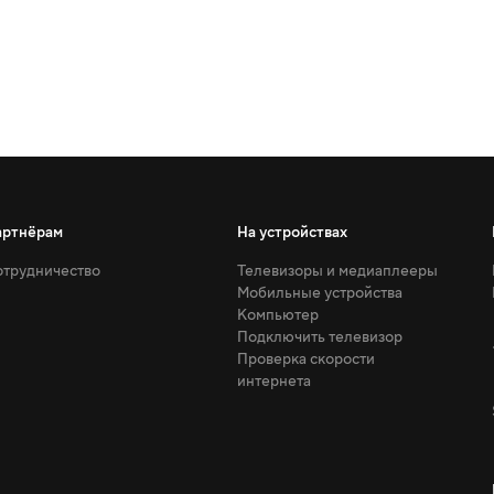
артнёрам
На устройствах
трудничество
Телевизоры и медиаплееры
Мобильные устройства
Компьютер
Подключить телевизор
Проверка скорости
интернета