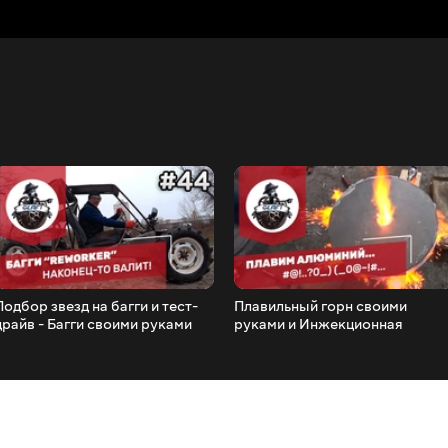
Подбор звезд на багги и тест-
Плавильный горн своими
драйв - Багги своими руками
руками и Инжекционная
#44
газовая горелка для газового
горна