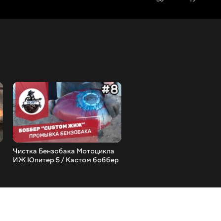
Чистка Бензобака Мотоцикла
RAVON R2 обзор и тест-д
ИЖ Юпитер 5 / Кастом боббер
Смотрим на Равон Р2 на
ИЖ #8
подъемнике.