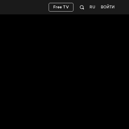
Free TV
RU
ВОЙТИ