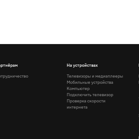
артнёрам
На устройствах
трудничество
Телевизоры и медиаплееры
Мобильные устройства
Компьютер
Подключить телевизор
Проверка скорости
интернета