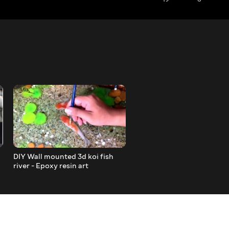
DIY Wall mounted 3d koi fish
DIY . Epoxy table of gamin
river - Epoxy resin art
desk - PUBG Maps - Epoxy 
art