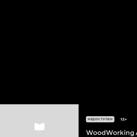
12+
НЕДОСТУПЕН
WoodWorking A