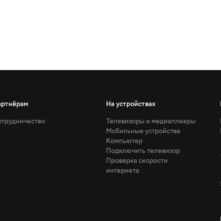
артнёрам
На устройствах
трудничество
Телевизоры и медиаплееры
Мобильные устройства
Компьютер
Подключить телевизор
Проверка скорости
интернета