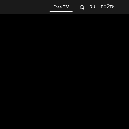
Free TV
RU
ВОЙТИ