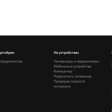
артнёрам
На устройствах
трудничество
Телевизоры и медиаплееры
Мобильные устройства
Компьютер
Подключить телевизор
Проверка скорости
интернета