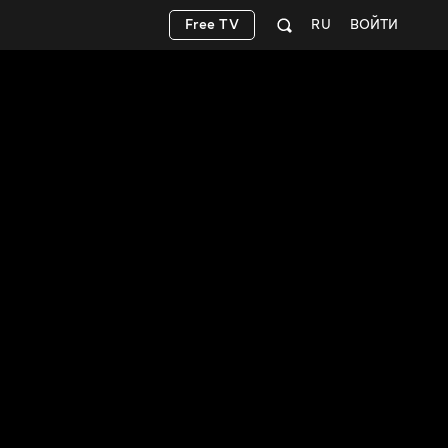
Free TV
RU
ВОЙТИ