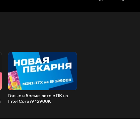
Голые и босые, зато с ПК на
Приступ ностальгии: Phen
й
Intel Core i9 12900K
X6 vs Core i5 760. Pетроте