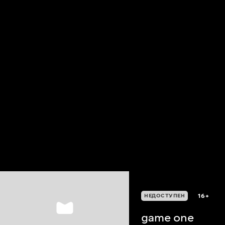
16+
НЕДОСТУПЕН
game one