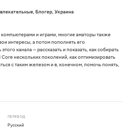
звлекательные
,
Блогер
,
Украина
 компьютерами и играми, многие аматоры также
свои интересы, а потом пополнять его
того канала — рассказать и показать, как собирать
el Core нескольких поколений, как оптимизировать
ься с таким железом и в, конечном, помочь понять,
ПЕРЕВОД
Русский