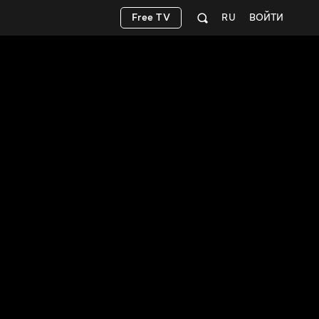
Free TV
RU
ВОЙТИ