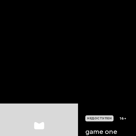
16+
НЕДОСТУПЕН
game one