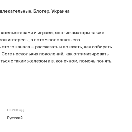
звлекательные
,
Блогер
,
Украина
 компьютерами и играми, многие аматоры также
свои интересы, а потом пополнять его
того канала — рассказать и показать, как собирать
el Core нескольких поколений, как оптимизировать
ься с таким железом и в, конечном, помочь понять,
ПЕРЕВОД
Русский