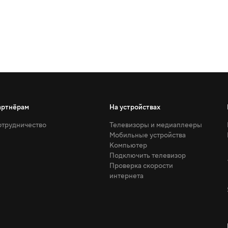
артнёрам
На устройствах
трудничество
Телевизоры и медиаплееры
Мобильные устройства
Компьютер
Подключить телевизор
Проверка скорости
интернета