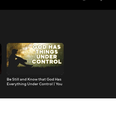
Be Still and Know that God Has
If you Notice these Signs 
Everything Under Control | You
God is Bringing Big Blessi
Must Hear this Message from
Your Life. Best Motivation
God
Speech