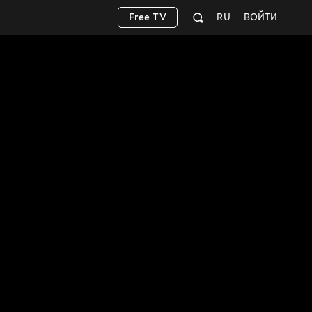
Free TV
RU
ВОЙТИ