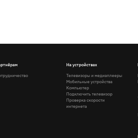
артнёрам
На устройствах
трудничество
Телевизоры и медиаплееры
Мобильные устройства
Компьютер
Подключить телевизор
Проверка скорости
интернета