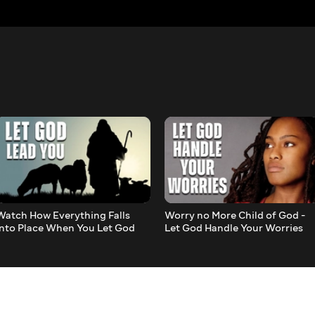
Watch How Everything Falls
Worry no More Child of God -
Into Place When You Let God
Let God Handle Your Worries
Lead You
and Anxieties