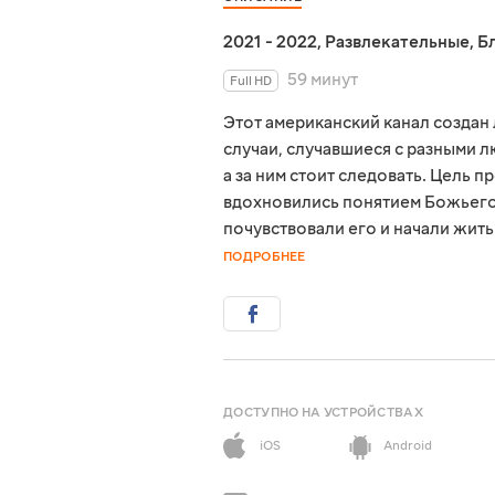
2021 - 2022
,
Развлекательные
,
Б
59 минут
Full HD
Этот американский канал создан
случаи, случавшиеся с разными л
а за ним стоит следовать. Цель 
вдохновились понятием Божьего 
почувствовали его и начали жит
ПОДРОБНЕЕ
ДОСТУПНО НА УСТРОЙСТВАХ
iOS
Android