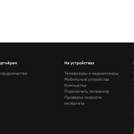
артнёрам
На устройствах
трудничество
Телевизоры и медиаплееры
Мобильные устройства
Компьютер
Подключить телевизор
Проверка скорости
интернета