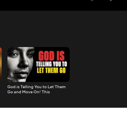
God is Telling You to Let Them
Strange Things That Will S
Go and Move On! This
Happening in Your Life W
Motivational Video Will Make
God Sets You Apart!
You Cry