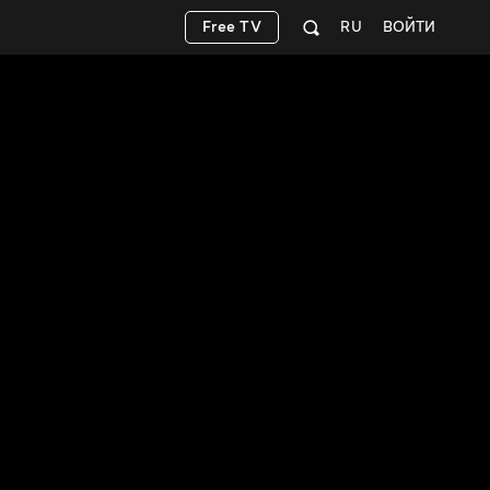
Free TV
RU
ВОЙТИ