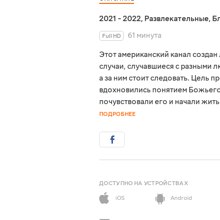
2021 - 2022
,
Развлекательные
,
Б
61 минута
Full HD
Этот американский канал создан
случаи, случавшиеся с разными л
а за ним стоит следовать. Цель 
вдохновились понятием Божьего 
почувствовали его и начали жит
ПОДРОБНЕЕ
ДОСТУПНО НА УСТРОЙСТВАХ
iOS
Android