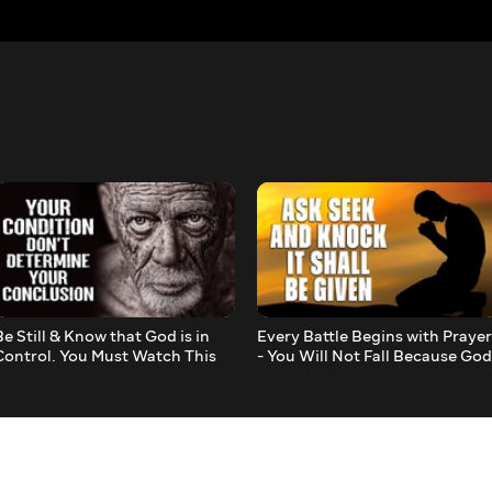
Be Still & Know that God is in
Every Battle Begins with Prayer
Control. You Must Watch This
- You Will Not Fall Because God
Motivational & Inspirational
Stands With You!
VIdeo