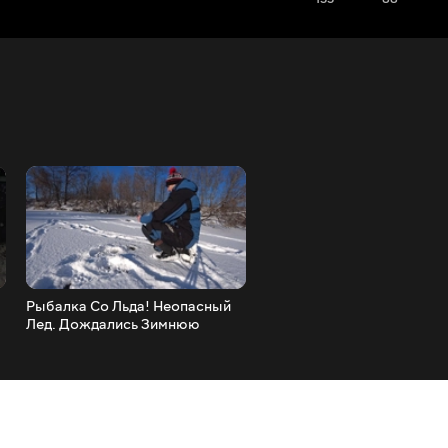
Рыбалка Со Льда! Неопасный
Вышли с Бимом на прогул
Лед. Дождались Зимнюю
Рыбалку