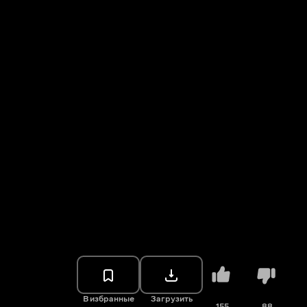
В избранные
Загрузить
155
88