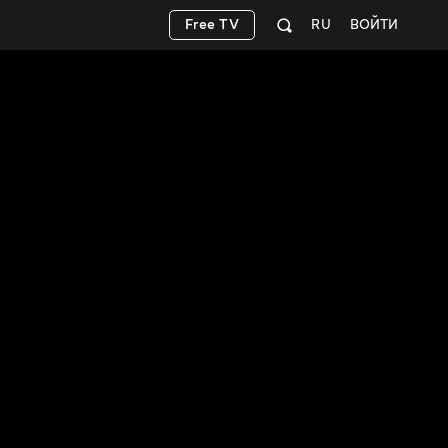
Free TV
RU
ВОЙТИ