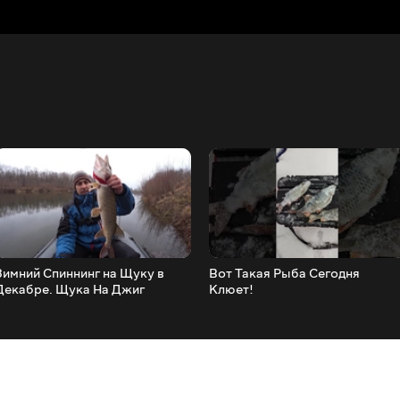
Зимний Спиннинг на Щуку в
Вот Такая Рыба Сегодня
Декабре. Щука На Джиг
Клюет!