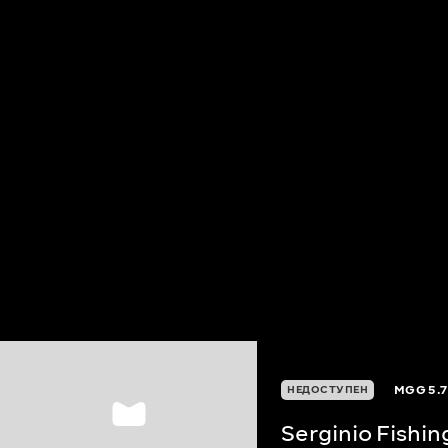
MGG
5.7
НЕДОСТУПЕН
Serginio Fishi