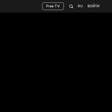
Free TV
RU
ВОЙТИ