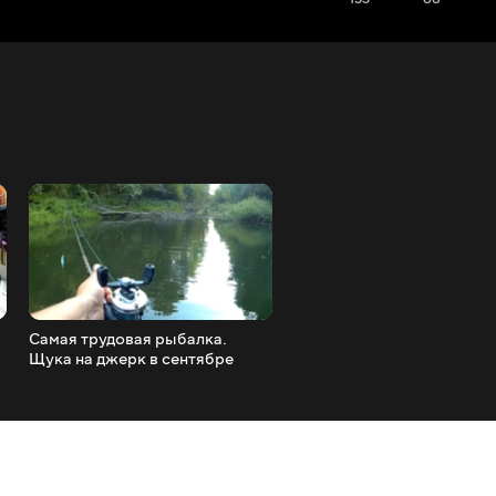
Самая трудовая рыбалка.
Такой рыбалки я ждал вес
Щука на джерк в сентябре
сезон. Мелочи нет. Ловля
и подлещика на фидер