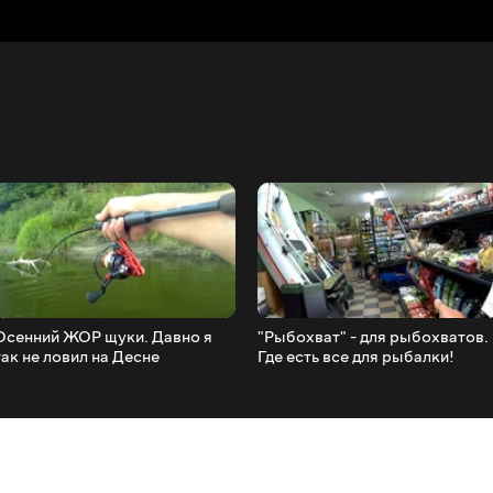
Осенний ЖОР щуки. Давно я
"Рыбохват" - для рыбохватов.
так не ловил на Десне
Где есть все для рыбалки!