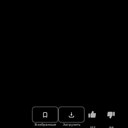
В избранные
Загрузить
153
88