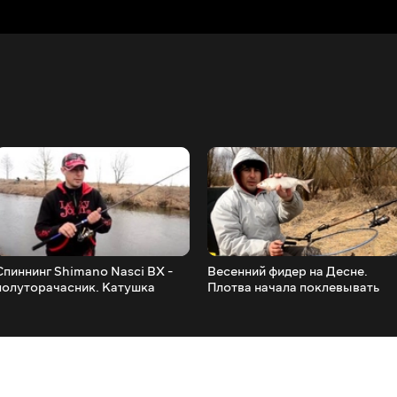
Спиннинг Shimano Nasci BX -
Весенний фидер на Десне.
полуторачасник. Катушка
Плотва начала поклевывать
Shimano Sahara. Новинки
сезона 2017