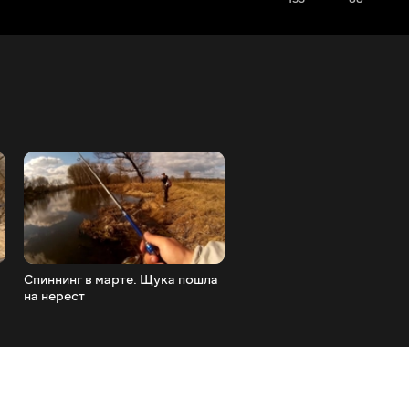
Спиннинг в марте. Щука пошла
Salmo Kraft JIG&TWITCH 
на нерест
24g. Спиннинг для твичинг
воблеров и джига