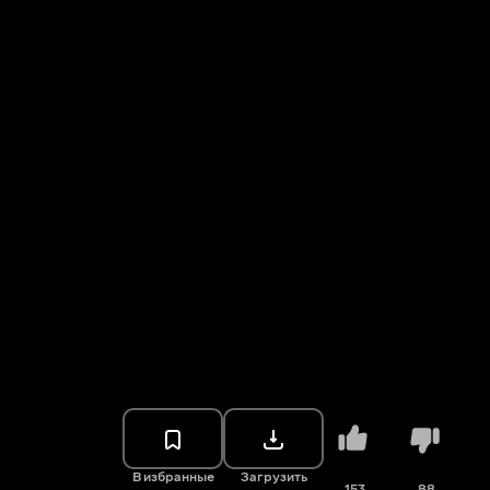
В избранные
Загрузить
153
88