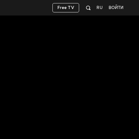
Free TV
RU
ВОЙТИ