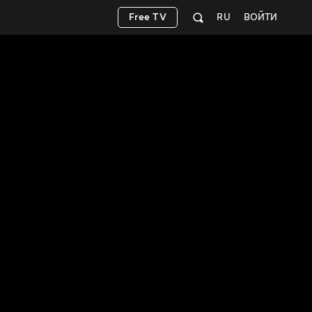
Free TV
RU
ВОЙТИ