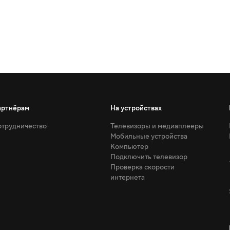
артнёрам
На устройствах
трудничество
Телевизоры и медиаплееры
Мобильные устройства
Компьютер
Подключить телевизор
Проверка скорости
интернета