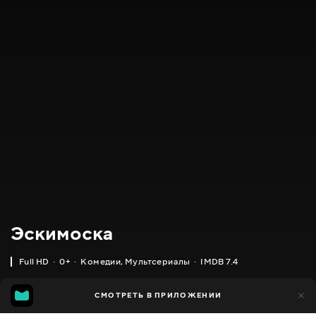
Эскимоска
Full HD
0+
Комедии
,
Мультсериалы
IMDB 7.4
IMDB
MGG
2 тыс.
СМОТРЕТЬ В ПРИЛОЖЕНИИ
1 тыс.
7.4
6.5