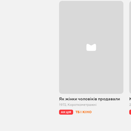
Як жінки чоловіків продавали
1972
,
Короткометражні
2
ТБ І КІНО
АКЦІЯ