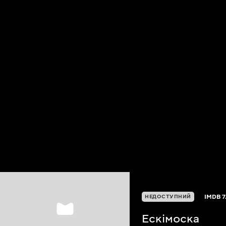
IMDB
7
НЕДОСТУПНИЙ
Ескімоска