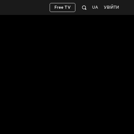
Free TV
UA
УВІЙТИ