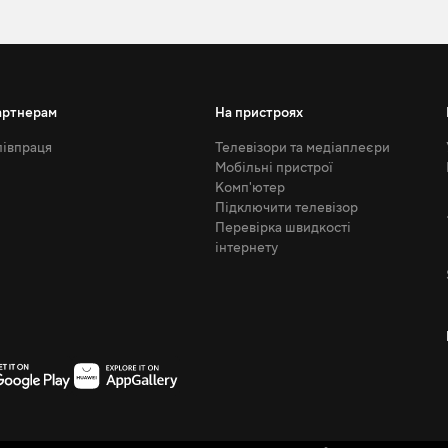
артнерам
На пристроях
івпраця
Телевізори та медіаплеєри
Мобільні пристрої
Комп'ютер
Підключити телевізор
Перевірка швидкості
інтернету