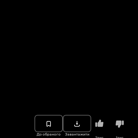
До обраного
Завантажити
2тис.
1тис.