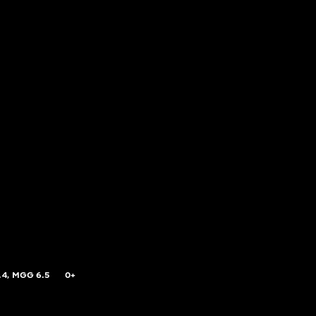
.4,
MGG
6.5
0+