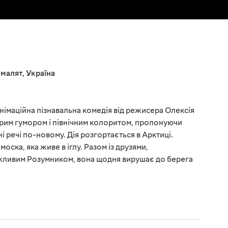
 малят
,
Україна
німаційна пізнавальна комедія від режисера Олексія
брим гумором і північним колоритом, пропонуючи
і речі по-новому. Дія розгортається в Арктиці.
оска, яка живе в іглу. Разом із друзями,
жливим Розумником, вона щодня вирушає до берега