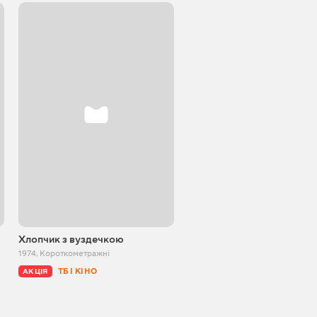
Хлопчик з вуздечкою
Вересовий мед
1974
,
Короткометражні
1974
,
Короткометражні
ТБ І КІНО
ТБ І КІНО
АКЦІЯ
АКЦІЯ