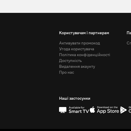
Користувачам і партнерам
П
Активувати промокод
Сп
Угода користувача
Політика конфіденційності
Доступність
Видалення акаунту
Про нас
Наші застосунки