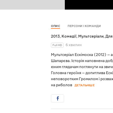
ОПИС
ПЕРСОНИ І КОМАНДИ
2013
,
Комедії
,
Мультсеріали
,
Для
6 хвилин
Full HD
Мультсеріал Ескімоска (2012) — а
Шапарєва. Історія наповнена до
юним глядачам поглянути на звичн
Головна героїня — допитлива Ескім
неповоротким Громилом і розва
на риболов
ДЕТАЛЬНІШЕ