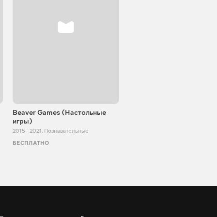
Beaver Games (Настольные
От Заики из Китая
игры)
2011 - 2025
,
Познавательные
2015 - 2021
,
Познавательные
БЕСПЛАТНО
БЕСПЛАТНО