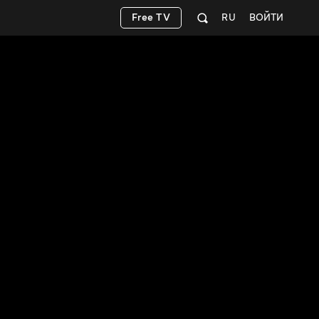
Free TV
RU
ВОЙТИ