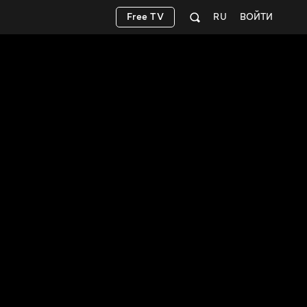
Free TV
RU
ВОЙТИ