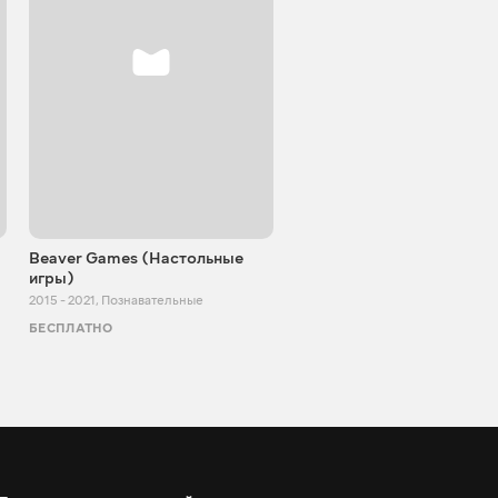
Beaver Games (Настольные
От Заики из Китая
игры)
2011 - 2025
,
Познавательные
2015 - 2021
,
Познавательные
БЕСПЛАТНО
БЕСПЛАТНО