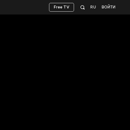
Free TV
RU
ВОЙТИ