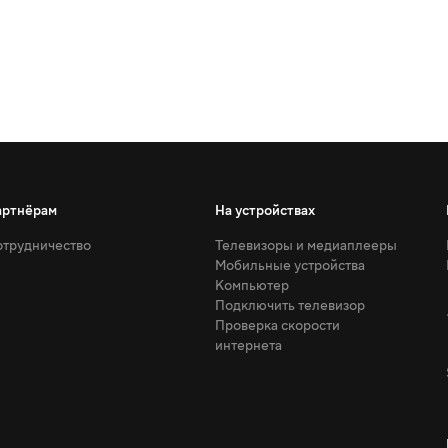
артнёрам
На устройствах
трудничество
Телевизоры и медиаплееры
Мобильные устройства
Компьютер
Подключить телевизор
Проверка скорости
интернета