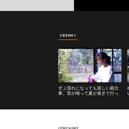
СЕЗОН 1
ずぶ濡れになっても楽しい庭仕
事。雷が鳴って夏が過ぎて行っ
た日/60代、2拠点生活の一日
ОПИСАНИЕ