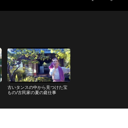
古いタンスの中から見つけた宝
雨が降ったり止んだり、心
もの/古民家の夏の庭仕事
のガラスの箱を覗いてみる・
カ
代vlog