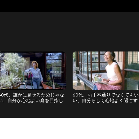
60代、誰かに見せるためじゃな
60代、お手本通りでなくてもい
い、自分が心地よい庭を目指し
い、自分らしく心地よく過ごす
て/video essay
暮らし方を探して/初めてのボ
シ肥料