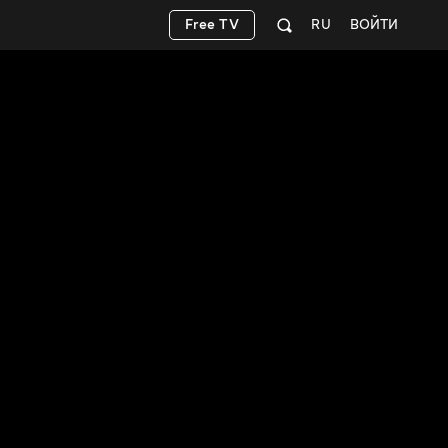
Free TV
RU
ВОЙТИ