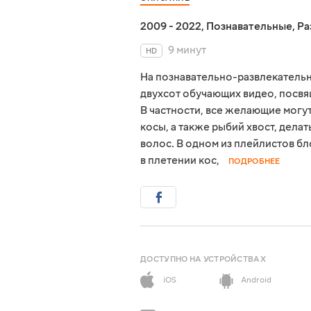
2009 - 2022
,
Познавательные
,
Ра
9 минут
HD
На познавательно-развлекательн
двухсот обучающих видео, посвя
В частности, все желающие могут
косы, а также рыбий хвост, дела
волос. В одном из плейлистов б
в плетении кос,
ПОДРОБНЕЕ
ДОСТУПНО НА УСТРОЙСТВАХ
iOS
Android