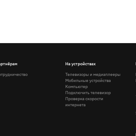
артнёрам
На устройствах
трудничество
Телевизоры и медиаплееры
Мобильные устройства
Компьютер
Подключить телевизор
Проверка скорости
интернета