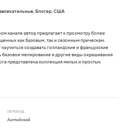
звлекательные
,
Блогер
,
США
ом канале автор предлагает к просмотру более
щенных как базовым, так и сезонным прическам.
 научиться создавать голландские и французские
ть базовое мелирование и другие виды окрашивания
лога представлена коллекция милых и простых
ПЕРЕВОД
Английский