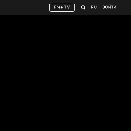
Free TV
RU
ВОЙТИ