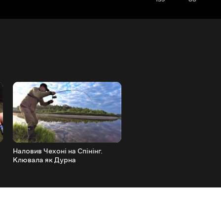
Наловив Чехоні на Спінінг.
Коряжник, де Ловити Тре
Клювала як Дурна
Вміти. Спінінг 2023