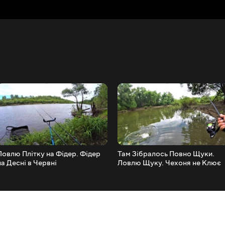
Ловлю Плітку на Фідер. Фідер
Там Зібралось Повно Щуки.
на Десні в Червні
Ловлю Щуку. Чехоня не Клює