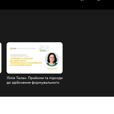
Лілія Талан. Прийоми та підходи
Людмила Бондаренко.
до здійснення формувального
Формувальне оцінювання
1
оцінювання в початковій школі
НУШ: сьогодення та
перспективи