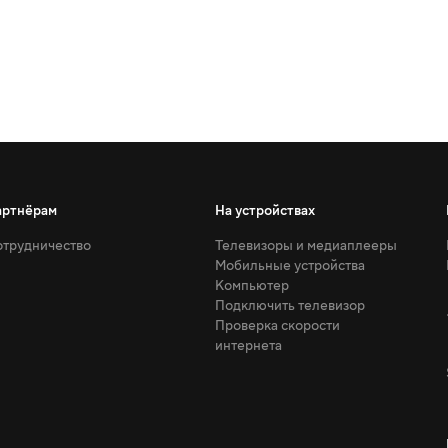
артнёрам
На устройствах
трудничество
Телевизоры и медиаплееры
Мобильные устройства
Компьютер
Подключить телевизор
Проверка скорости
интернета