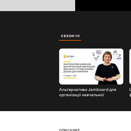
СЕЗОН 10
Альтернативи Jamboard для
організації навчальної
діяльності: огляд онлайн-дошок
для навчання
ОПИСАНИЕ