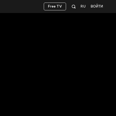
Free TV
RU
ВОЙТИ