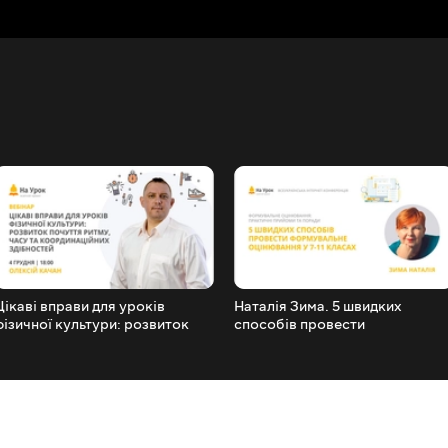
Цікаві вправи для уроків
Наталія Зима. 5 швидких
фізичної культури: розвиток
способів провести
почуття ритму, часу,
формувальне оцінювання у 7-1
координаційних здібностей
класах