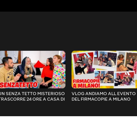
UN SENZA TETTO MISTERIOSO
VLOG ANDIAMO ALL EVENTO
TRASCORRE 24 ORE A CASA DI
DEL FIRMACOPIE A MILANO
CHIARA MENTRE ADDOBBANO
CON MAMMAGIULIA
L ALBERO DI NATALE!!
FIGLIACHIARA FIGLIODIEGO
PAPÀANTONIO