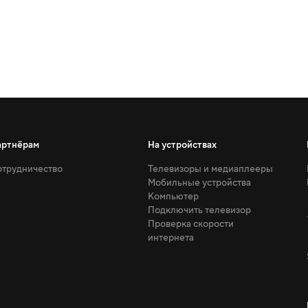
артнёрам
На устройствах
трудничество
Телевизоры и медиаплееры
Мобильные устройства
Компьютер
Подключить телевизор
Проверка скорости
интернета