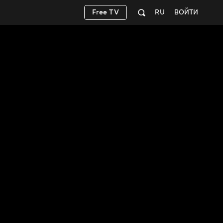
Free TV
RU
ВОЙТИ