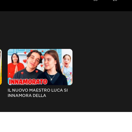
IL NUOVO MAESTRO LUCA SI
VLOG! ANDIAMO DALLA
INNAMORA DELLA
PARRUCCHIERA PER MET
BABYSITTER SOFÌ CHE TORNA
LE EXTENSION DI TUTTI I
NELLA NUOVA CASA DI
COLORI A FIGLIACHIARA!
MAMMAGIULIA!