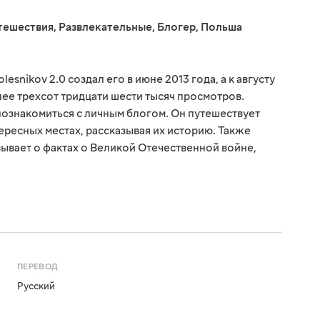
тешествия
,
Развлекательные
,
Блогер
,
Польша
esnikov 2.0 создал его в июне 2013 года, а к августу
лее трехсот тридцати шести тысяч просмотров.
познакомиться с личным блогом. Он путешествует
ересных местах, рассказывая их историю. Также
зывает о фактах о Великой Отечественной войне,
ПЕРЕВОД
Русский