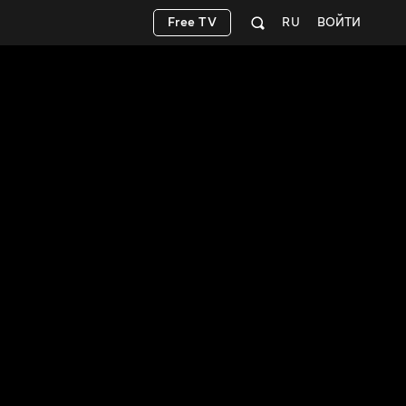
Free TV
RU
ВОЙТИ