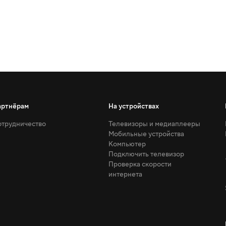
артнёрам
На устройствах
трудничество
Телевизоры и медиаплееры
Мобильные устройства
Компьютер
Подключить телевизор
Проверка скорости
интернета