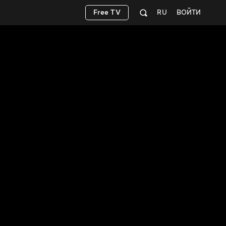
Free TV
RU
ВОЙТИ