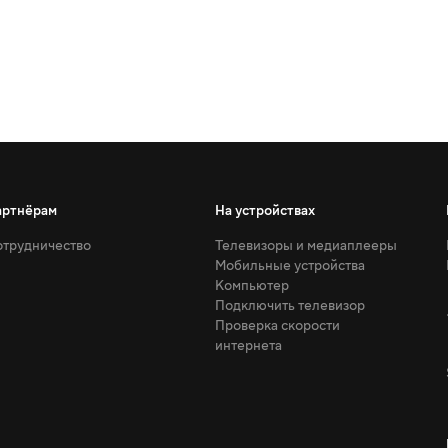
артнёрам
На устройствах
трудничество
Телевизоры и медиаплееры
Мобильные устройства
Компьютер
Подключить телевизор
Проверка скорости
интернета