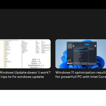
Windows Update doesn`t work?
Windows 11 optimization result
3 tips to fix windows update
for powerfull PC with Intel Cor
error
i5-11400h