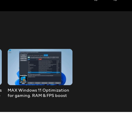
s
MAX Windows 11 Optimization
My APP will disable all
e
for gaming. RAM & FPS boost
UNNECESSARY SERVICES 
Windows 11, 10. PCNP Assi
update