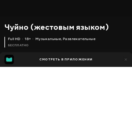
Чуйно (жестовым языком)
Full HD
18+
Музыкальные
,
Развлекательные
БЕСПЛАТНО
15
СМОТРЕТЬ В ПРИЛОЖЕНИИ
1
Добавлено в избранное
ПОДЕЛИТЬСЯ
Сезон 1
Facebook
Скопировать ссылку
PHIL IT
MONATIK
ТОНКА